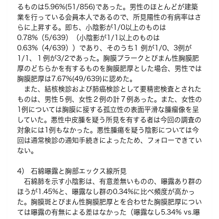
るものは5.96%(51/856)であった。男性のほとんどが建築
業を行っている会員本人であるので、所見陽性の有病率はさ
らに上昇する。即ち、小陰影が1/0以上のものは
0.78%（5/639）（小陰影が1/1以上のものは
0.63%（4/639））であり、そのうち1 例が1/0、3例が
1/1、１例が3/2であった。胸膜プラークとびまん性胸膜肥
厚のどちらかを有するものを胸膜肥厚とした場合、男性では
胸膜肥厚は7.67%(49/639)に認めた。
また、結核検診および肺癌検診として要精密検査とされた
ものは、男性５例、女性２例の計７例あった。また、女性の
1例については胸膜に接する孤立性の表面平滑な腫瘤像を呈
していた。悪性中皮腫を疑う所見を有する者は今回の調査の
対象には1例もなかった。悪性腫瘍を疑う陰影については今
回は通常検診の通知手続きによったため、フォローできてい
ない。
4） 石綿曝露と胸部エックス線所見
石綿肺を示す小陰影は、有意差無いものの、曝露あり群の
ほうが1.45%と、曝露なし群の0.34%に比べ頻度が高かっ
た。胸膜斑とびまん性胸膜肥厚とを合わせた胸膜肥厚につい
ては曝露の有無による差はなかった（曝露なし5.34% vs.曝