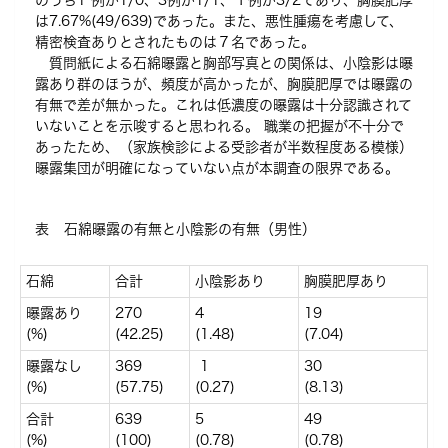
のうち1 例が1/0、3例が1/1、１例が3/2であり、胸膜肥厚
は7.67%(49/639)であった。また、悪性腫瘍を考慮して、
精密検査ありとされたものは７名であった。
質問紙による石綿曝露と胸部写真との関係は、小陰影は曝
露あり群のほうが、頻度が高かったが、胸膜肥厚では曝露の
有無で差が無かった。これは低濃度の曝露は十分認識されて
いないことを示唆すると思われる。 職業の把握が不十分で
あったため、（家族検診による受診者が半数程度ある模様）
曝露集団が明確になっていない点が本調査の限界である。
表 石綿曝露の有無と小陰影の有無（男性）
石綿
合計
小陰影あり
胸膜肥厚あり
曝露あり
270
4
19
(%)
(42.25)
(1.48)
(7.04)
曝露なし
369
1
30
(%)
(57.75)
(0.27)
(8.13)
合計
639
5
49
(%)
(100)
(0.78)
(0.78)