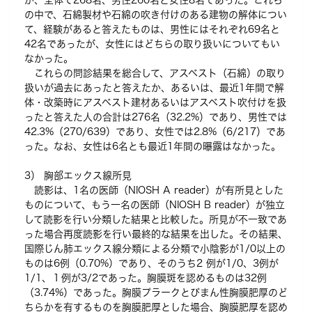
が、全体で268名、男性260名と女性8名であった。これら
の中で、石綿製材や石綿の吹き付けのある建物の解体につい
て、経験があると答えたものは、男性にはそれぞれ69名と
42名であったが、女性にはどちらの取り扱いについてもい
なかった。
これらの問診結果を総合して、アスベスト（石綿）の取り
扱いが過去にあったと答えたか、あるいは、最近1年間で解
体・改築時にアスベスト建材あるいはアスベスト吹付けを扱
ったと答えた人の合計は276名（32.2%）であり、男性では
42.3%（270/639）であり、女性では2.8%（6/217）であ
った。なお、女性は6名とも最近1年間の曝露はなかった。
3） 胸部エックス線所見
読影は、1名の医師（NIOSH A reader）が有所見とした
ものについて、もう一名の医師（NIOSH B reader）が独立
して読影を行い分類した結果と比較した。所見が不一致であ
った場合再度読影を行い最終的な結果を出した。その結果、
国際じん肺エックス線分類による分類で小陰影が1/0以上の
ものは6例（0.70%）であり、そのうち2 例が1/0、3例が
1/1、１例が3/2であった。胸膜斑を認めるものは32例
（3.74%）であった。胸膜プラークとびまん性胸膜肥厚のど
ちらかを有するものを胸膜肥厚とした場合、胸膜肥厚を認め