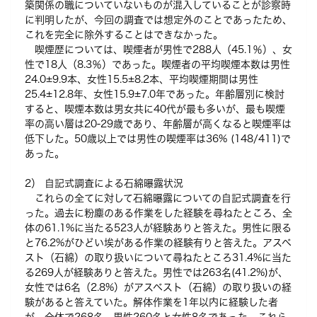
築関係の職についていないものが混入していることが診察時
に判明したが、今回の調査では想定外のことであったため、
これを完全に除外することはできなかった。
喫煙歴については、喫煙者が男性で288人（45.1％）、女
性で18人（8.3％）であった。喫煙者の平均喫煙本数は男性
24.0±9.9本、女性15.5±8.2本、平均喫煙期間は男性
25.4±12.8年、女性15.9±7.0年であった。年齢層別に検討
すると、喫煙本数は男女共に40代が最も多いが、最も喫煙
率の高い層は20-29歳であり、年齢層が高くなると喫煙率は
低下した。50歳以上では男性の喫煙率は36% (148/411)で
あった。
2） 自記式調査による石綿曝露状況
これらの全てに対して石綿曝露についての自記式調査を行
った。過去に粉塵のある作業をした経験を尋ねたところ、全
体の61.1%に当たる523人が経験ありと答えた。男性に限る
と76.2%がひどい埃がある作業の経験有りと答えた。アスベ
スト（石綿）の取り扱いについて尋ねたところ31.4%に当た
る269人が経験ありと答えた。男性では263名(41.2%)が、
女性では6名（2.8%）がアスベスト（石綿）の取り扱いの経
験があると答えていた。解体作業を1年以内に経験した者