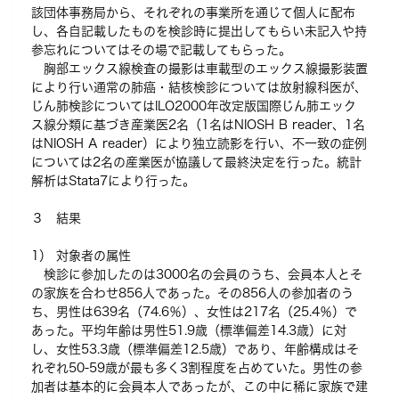
該団体事務局から、それぞれの事業所を通じて個人に配布
し、各自記載したものを検診時に提出してもらい未記入や持
参忘れについてはその場で記載してもらった。
胸部エックス線検査の撮影は車載型のエックス線撮影装置
により行い通常の肺癌・結核検診については放射線科医が、
じん肺検診についてはILO2000年改定版国際じん肺エック
ス線分類に基づき産業医2名（1名はNIOSH B reader、1名
はNIOSH A reader）により独立読影を行い、不一致の症例
については2名の産業医が協議して最終決定を行った。統計
解析はStata7により行った。
３ 結果
1） 対象者の属性
検診に参加したのは3000名の会員のうち、会員本人とそ
の家族を合わせ856人であった。その856人の参加者のう
ち、男性は639名（74.6％）、女性は217名（25.4％）で
あった。平均年齢は男性51.9歳（標準偏差14.3歳）に対
し、女性53.3歳（標準偏差12.5歳）であり、年齢構成はそ
れぞれ50-59歳が最も多く3割程度を占めていた。男性の参
加者は基本的に会員本人であったが、この中に稀に家族で建