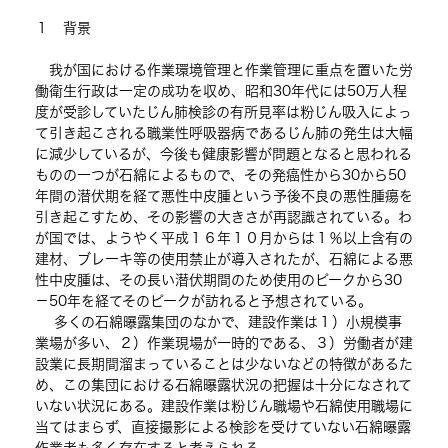
１ 背景
我が国における作業環境管理と作業管理に重点を置いた労
働衛生行政は一定の成功を収め、昭和30年代には50万人程
度が受診していたじん肺検診の有所見率は粉じん吸入によっ
て引き起こされる職業性呼吸器病であるじん肺の発生は大幅
に減少しているが、今後も健康影響が問題となると思われる
ものの一つが石綿によるもので、その発癌性から30から50
年間の潜伏期を経て悪性中皮腫という予後不良の悪性腫瘍を
引き起こすため、その影響の大きさが再認識されている。わ
が国では、ようやく平成１６年１０月からは１％以上含有の
建材、ブレーキ等の使用禁止が導入されたが、石綿による悪
性中皮腫は、その長い潜伏期間のため使用のピークから30
－50年を経てそのピークが訪れると予想されている。
多くの石綿曝露集団のなかで、建設作業は１）小規模事
業場が多い、２）作業現場が一時的である、３）労働者が建
設業に長期間溜まっていることは少ないなどの特徴があるた
め、この集団における石綿曝露状況の把握は十分になされて
いない状況にある。建設作業は粉じん職場や石綿使用職場に
当てはまらず、直接撮影による検診を受けていない石綿曝露