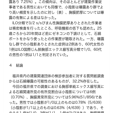
露あり 7.25%）。この傾向は、そのほとんどが建築作業従
事者である男性においても同様で、小陰影は曝露あり群でよ
り高い頻度を示したのに対し（表）、胸膜肥厚については曝
露の有無による差はなかった。
ILO分類で3/2 s/sびまん性胸膜肥厚ありとされた作業者
は精密検査を行ったところ、呼吸機能の低下も認めた。25
歳ごろから20年間ほど前にゼネコンの下請けとして、石綿
ボートをかなり使ったとの作業歴が聴取された。一方、曝露
なし群での小陰影ありとされた症例は2例あり、60代女性の
1例はILO国際じん肺胸部エックス線写真分類で1/0、60代
の男性の1例は1/1と判定されていた。
４ 結論
福井県内の建築関連団体の検診参加者に対する質問紙調査
からは石綿曝露の可能性のあるものが、32.2%存在した。
今回の福井県での調査における胸部単純エックス線写真に
よる石綿関連所見の有所見割合は小陰影については6例
（0.70%）、胸膜異常所見については5.96%(51/856)であ
った。男性では小陰影が1/0以上のものは0.78%（5/639）
（小陰影が1/1以上のものは0.63%（4/639））であり、そ