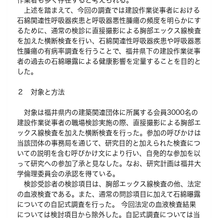
作業者も多く存在すると考えられる。
上述を踏まえて、今回の調査では建設作業従事者における
石綿関連性呼吸器疾患と呼吸器悪性腫瘍の頻度を明らかにす
るために、通常の検診に直接撮影による胸部エックス線検査
を加えた横断検査を行い、石綿関連性呼吸器疾患や呼吸器悪
性腫瘍の有病率調査を行うことで、福井県下の建設作業従事
者の過去の石綿曝露による健康影響を定量することを目的と
した。
２ 対象と方法
対象は福井県内の建築関連団体に所属する会員3000名の
建設作業従事者の職場検診実施の際、直接撮影による胸部エ
ックス線検査を加えた横断検査を行った。参加の呼びかけは
当該団体の事務局を通じて、研究目的と加えられた検査につ
いての説明を含む呼びかけ文により行い、自発的な参加を以
って研究への参加了承と見なした。なお、研究計画は福井大
学倫理委員会の承認を得ている。
検診受診者の検診項目は、胸部エックス線検査の他、法定
の血液検査である。また、通常の問診項目に加えて石綿曝露
についての自記式調査を行った。 今回法定の血液検査結果
については検討項目から除外した。自記式調査については当