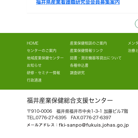
福井県産業看護職研究会会員募集案内
HOME
産業保健相談のご案内
メン
センターのご案内
産業保健情報リンク
治療
地域産業保健センター
図書・測定機器等貸出について
お知らせ
各種申込書
研修・セミナー情報
調査研究
行政通達
福井産業保健総合支援センター
〒910-0006 福井県福井市中央1-3-1 加藤ビル7階
TEL.
0776-27-6395
FAX.0776-27-6397