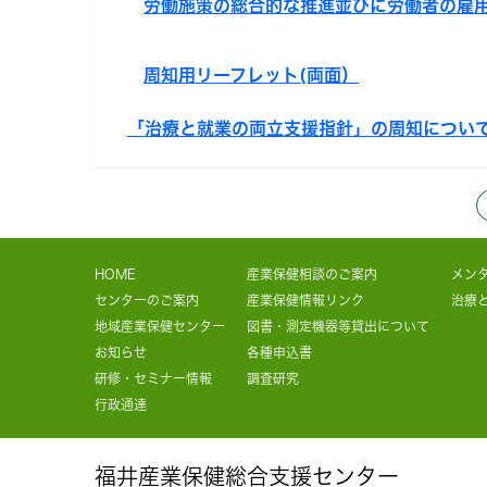
労働施策の総合的な推進並びに労働者の雇
周知用リーフレット(両面）
「治療と就業の両立支援指針」の周知につい
HOME
産業保健相談のご案内
メン
センターのご案内
産業保健情報リンク
治療
地域産業保健センター
図書・測定機器等貸出について
お知らせ
各種申込書
研修・セミナー情報
調査研究
行政通達
福井産業保健総合支援センター