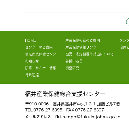
HOME
産業保健相談のご案内
メン
センターのご案内
産業保健情報リンク
治療
地域産業保健センター
図書・測定機器等貸出について
お知らせ
各種申込書
研修・セミナー情報
調査研究
行政通達
福井産業保健総合支援センター
〒910-0006 福井県福井市中央1-3-1 加藤ビル7階
TEL.
0776-27-6395
FAX.0776-27-6397